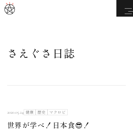
さえぐさ日誌
武道と医道
さえぐさ誠という漢
カタカムナ製品
さえぐさ日誌
健康
歴史
マクロビ
2020.05.24
世界が学べ！日本食😎！
映像庫