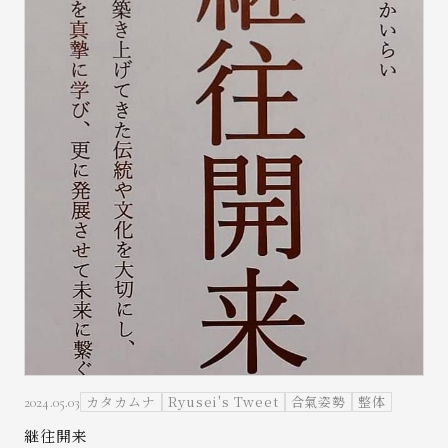
カタカムナ
Ryusei's Tweet
合氣姿勢
整体
2024.05.03
継往開来