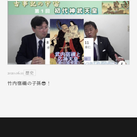
歴史
2020.06.11
竹内宿禰の子孫😎！