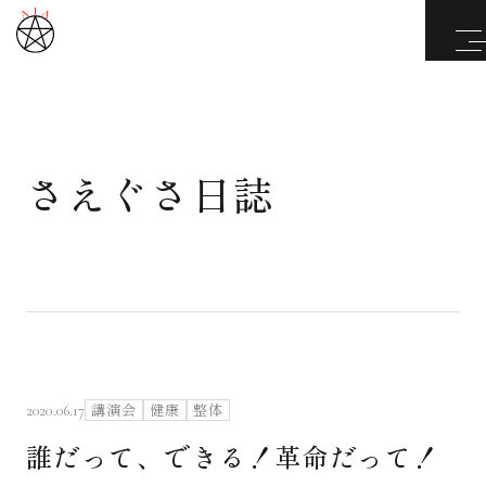
さえぐさ日誌
武道と医道
さえぐさ誠という漢
カタカムナ製品
さえぐさ日誌
講演会
健康
整体
2020.06.17
誰だって、できる！革命だって！
映像庫