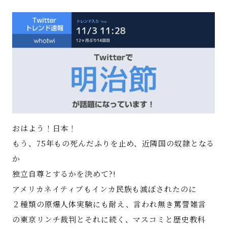
著書
Godo AIAとは
お知らせ
特定商取引法に基づく表記
おはよう！日本！
もう、75年もの死んだふりを止め、近隣国の奴隷となる
か
独立自尊とするかを決めて?!
アメリカネイティブもインカ民族も滅ぼされたのに
２種類の原爆人体実験にも耐え、言われ無き罵詈雑言
の東京リンチ裁判とそれに続く、マスコミと歴史教科