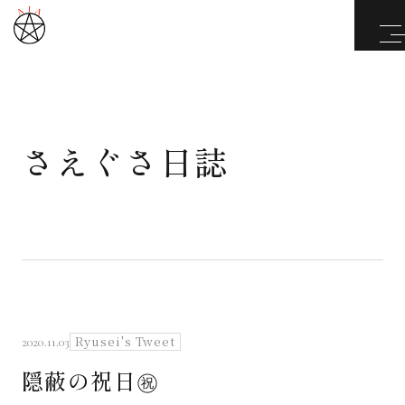
さえぐさ日誌
武道と医道
さえぐさ誠という漢
カタカムナ製品
さえぐさ日誌
Ryusei's Tweet
2020.11.03
隠蔽の祝日㊗️
映像庫