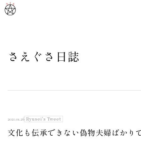
さえぐさ日誌
武道と医道
さえぐさ誠という漢
カタカムナ製品
さえぐさ日誌
Ryusei's Tweet
2021.01.26
文化も伝承できない偽物夫婦ばかりで
映像庫