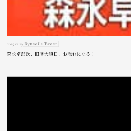
Ryusei's Tweet
2025.01.29
森永卓郎氏、旧暦大晦日、お隠れになる！