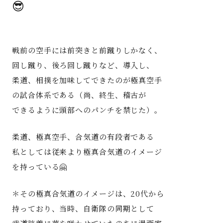
😎
著書
Godo AIAとは
戦前の空手には前突きと前蹴りしかなく、
回し蹴り、後ろ回し蹴りなど、導入し、
お知らせ
柔道、相撲を加味してできたのが極真空手
の試合体系である（尚、終生、稽古が
特定商取引法に基づく表記
できるように頭部へのパンチを禁じた）。
柔道、極真空手、合気道の有段者である
私としては従来より極真合気道のイメージ
を持っている🤗
＊その極真合気道のイメージは、20代から
持っており、当時、自衛隊の同期として