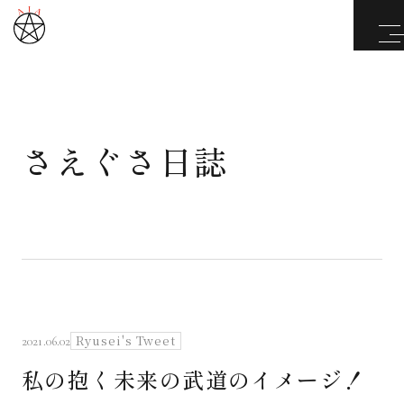
さえぐさ日誌
武道と医道
さえぐさ誠という漢
カタカムナ製品
さえぐさ日誌
Ryusei's Tweet
2021.06.02
私の抱く未来の武道のイメージ！
映像庫