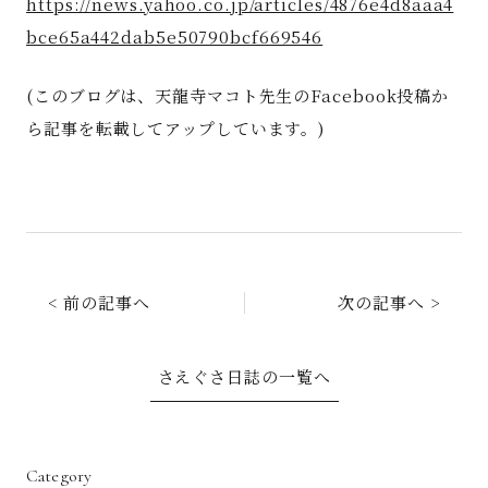
https://news.yahoo.co.jp/articles/4876e4d8aaa4
bce65a442dab5e50790bcf669546
(このブログは、天龍寺マコト先生のFacebook投稿か
ら記事を転載してアップしています。)
< 前の記事へ
次の記事へ >
さえぐさ日誌の一覧へ
Category