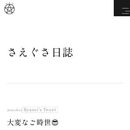
さえぐさ日誌
武道と医道
さえぐさ誠という漢
カタカムナ製品
さえぐさ日誌
Ryusei's Tweet
2021.06.11
大変なご時世😎
映像庫