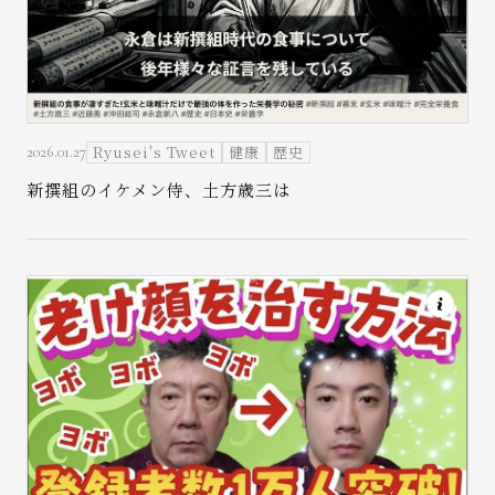
Ryusei's Tweet
健康
歴史
2026.01.27
新撰組のイケメン侍、土方歳三は