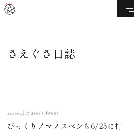
さえぐさ日誌
武道と医道
さえぐさ誠という漢
カタカムナ製品
さえぐさ日誌
Ryusei's Tweet
2021.06.22
びっくり！マノスベシも6/25に打
映像庫