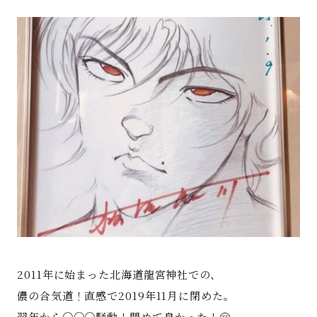
著書
Godo AIAとは
お知らせ
特定商取引法に基づく表記
2011年に始まった北海道龍宮神社での、
儂の合気道！直感で2019年11月に閉めた。
翌年から〇〇〇騒動！閉めて良かった！🤗