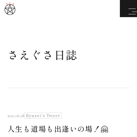
さえぐさ日誌
武道と医道
さえぐさ誠という漢
カタカムナ製品
さえぐさ日誌
Ryusei's Tweet
2021.06.28
人生も道場も出逢いの場！🤗
映像庫