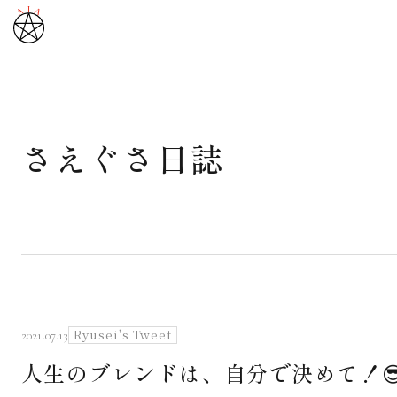
さえぐさ日誌
武道と医道
さえぐさ誠という漢
カタカムナ製品
さえぐさ日誌
Ryusei's Tweet
2021.07.13
人生のブレンドは、自分で決めて！
映像庫