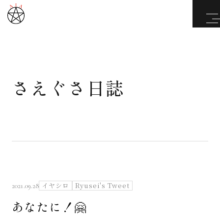
さえぐさ日誌
武道と医道
さえぐさ誠という漢
カタカムナ製品
さえぐさ日誌
イヤシロ
Ryusei's Tweet
2021.09.28
あなたに！🤗
映像庫