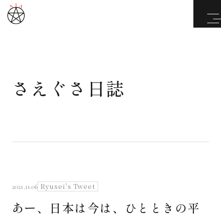
さえぐさ日誌
武道と医道
さえぐさ誠という漢
カタカムナ製品
さえぐさ日誌
Ryusei's Tweet
2021.11.06
あー、日本は今は、ひとときの平
映像庫