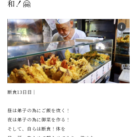
和！🤗
著書
Godo AIAとは
お知らせ
特定商取引法に基づく表記
断食13日目｜
昼は弟子の為にご飯を炊く！
夜は弟子の為に御菜を作る！
そして、自らは断食！体を