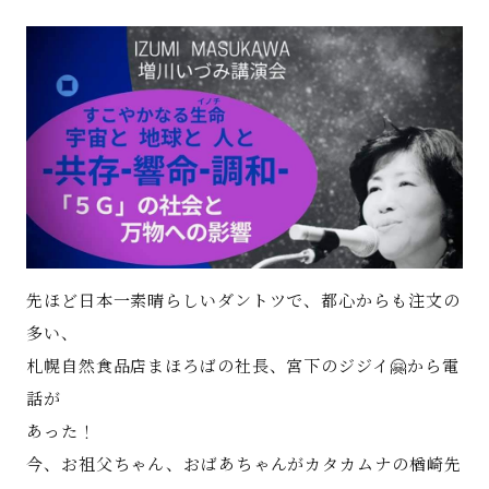
著書
Godo AIAとは
お知らせ
特定商取引法に基づく表記
先ほど日本一素晴らしいダントツで、都心からも注文の
多い、
札幌自然食品店まほろばの社長、宮下のジジイ🤗から電
話が
あった！
今、お祖父ちゃん、おばあちゃんがカタカムナの楢崎先