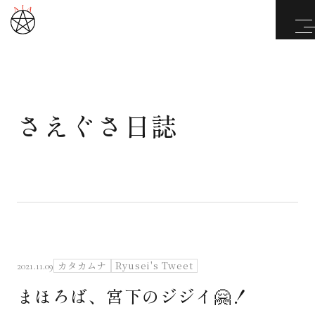
さえぐさ日誌
武道と医道
さえぐさ誠という漢
カタカムナ製品
さえぐさ日誌
カタカムナ
Ryusei's Tweet
2021.11.09
まほろば、宮下のジジイ🤗！
映像庫