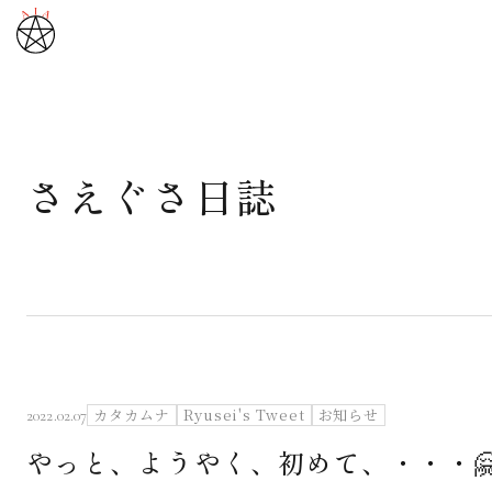
さえぐさ日誌
武道と医道
さえぐさ誠という漢
カタカムナ製品
さえぐさ日誌
カタカムナ
Ryusei's Tweet
お知らせ
2022.02.07
やっと、ようやく、初めて、・・・
映像庫