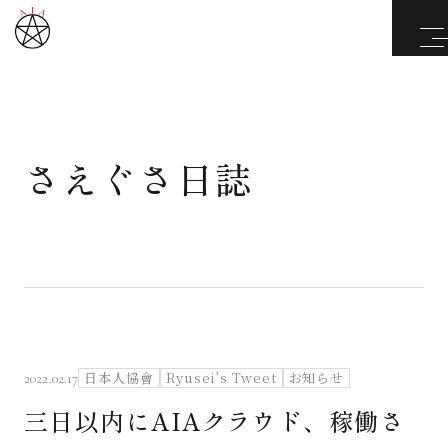
さえぐさ日誌
武道と医道
さえぐさ誠という漢
カタカムナ製品
さえぐさ日誌
日本人協會
Ryusei's Tweet
お知らせ
2022.02.17
三日以内にAIAクラウド、稼働さ
映像庫