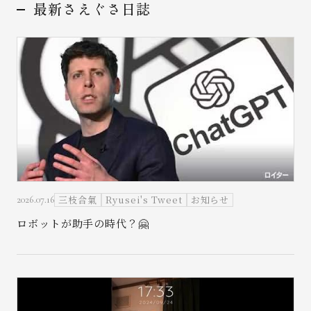
最新さえぐさ日誌
お問い合わせ
三枝合氣
Ryusei's Tweet
お知らせ
2026.07.16
ロボットが助手の時代？🤗