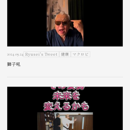
Ryusei's Tweet
健康
マクロビ
2024.09.24
獅子吼