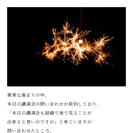
著書
Godo AIAとは
お知らせ
特定商取引法に基づく表記
異常な高まりの中、
本日の講演会の問い合わせが殺到しており、
「本日の講演会も録画で後で見ることが
出来ると良いのですが」と来ていますが
問い合わせたところ、