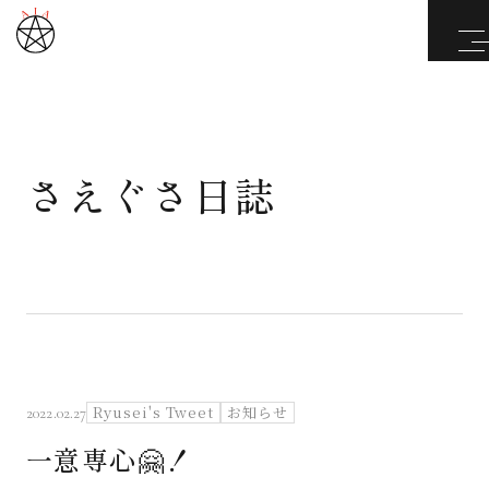
さえぐさ日誌
武道と医道
さえぐさ誠という漢
カタカムナ製品
さえぐさ日誌
Ryusei's Tweet
お知らせ
2022.02.27
一意専心🤗！
映像庫