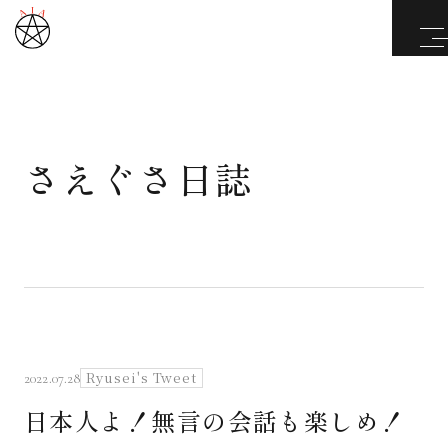
さえぐさ日誌
武道と医道
さえぐさ誠という漢
カタカムナ製品
さえぐさ日誌
Ryusei's Tweet
2022.07.28
日本人よ！無言の会話も楽しめ！
映像庫