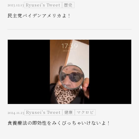
Ryusei's Tweet
歴史
2023.12.13
民主党バイデンアメリカよ！
Ryusei's Tweet
健康
マクロビ
2024.11.23
食養療法の即効性をみくびっちゃいけないよ！