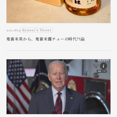
Ryusei's Tweet
2021.08.09
鬼畜米英から、鬼畜米露チューの時代?!🤗