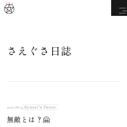
さえぐさ日誌
武道と医道
さえぐさ誠という漢
カタカムナ製品
さえぐさ日誌
Ryusei's Tweet
2022.08.14
無敵とは？🤗
映像庫