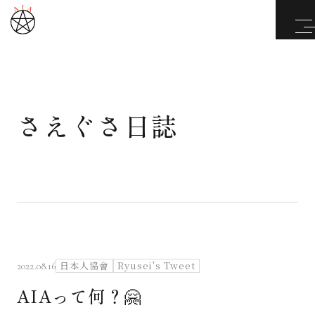
さえぐさ日誌
武道と医道
さえぐさ誠という漢
カタカムナ製品
さえぐさ日誌
日本人協會
Ryusei's Tweet
2022.08.16
AIAって何？🤗
映像庫