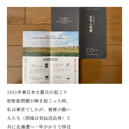
著書
Godo AIAとは
お知らせ
特定商取引法に基づく表記
2011年東日本大震災が起こり
放射能問題が弾き起こった時、
私は東京でしたが、被害の酷い
人たち（西條は気仙沼出身）と
共に北海道へ一年がかりで移住