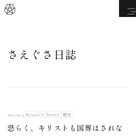
さえぐさ日誌
武道と医道
さえぐさ誠という漢
カタカムナ製品
さえぐさ日誌
Ryusei's Tweet
歴史
2022.09.15
恐らく、キリストも国葬はされな
映像庫