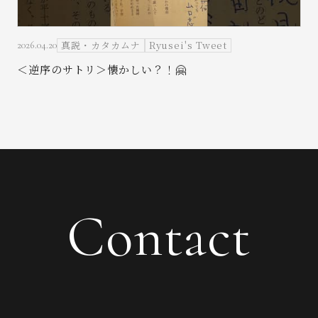
真説・カタカムナ
Ryusei's Tweet
2026.04.20
＜逆序のサトリ＞懐かしい？！🤗
Contact