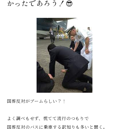
かったであろう！😎
著書
Godo AIAとは
お知らせ
特定商取引法に基づく表記
国葬反対がブームらしい？！
よく調べもせず、慌てて流行のつもりで
国葬反対のバスに乗車する訳知りも多いと聞く。