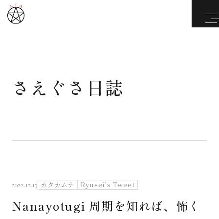
さえぐさ日誌
武道と医道
さえぐさ誠という漢
カタカムナ製品
さえぐさ日誌
カタカムナ
Ryusei's Tweet
2022.12.13
Nanayotugi 周期を知れば、怖く
映像庫