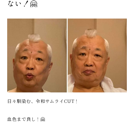
ない！🤗
著書
Godo AIAとは
お知らせ
特定商取引法に基づく表記
日々馴染む、令和サムライCUT！
血色まで良し！🤗