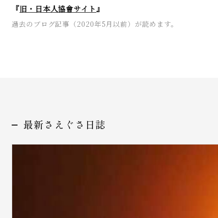
『
旧・日本人協會サイト
』
過去のブログ記事（2020年5月以前）が読めます。
最新さえぐさ日誌