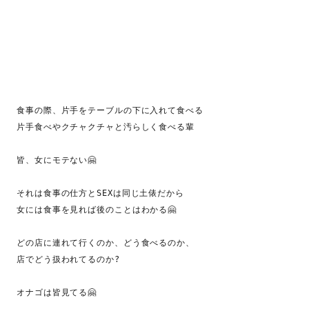
著書
Godo AIAとは
お知らせ
食事の際、片手をテーブルの下に入れて食べる

片手食べやクチャクチャと汚らしく食べる輩

特定商取引法に基づく表記
皆、女にモテない🤗

それは食事の仕方とSEXは同じ土俵だから

女には食事を見れば後のことはわかる🤗

どの店に連れて行くのか、どう食べるのか、

店でどう扱われてるのか?

オナゴは皆見てる🤗
