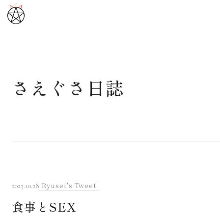
さえぐさ日誌
武道と医道
さえぐさ誠という漢
カタカムナ製品
さえぐさ日誌
Ryusei's Tweet
2023.10.28
食事とSEX
映像庫