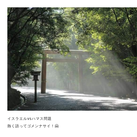
著書
Godo AIAとは
お知らせ
特定商取引法に基づく表記
イスラエルvsハマス問題

熱く語ってゴメンナサイ！🤗
