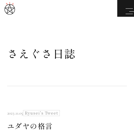
さえぐさ日誌
武道と医道
さえぐさ誠という漢
カタカムナ製品
さえぐさ日誌
Ryusei's Tweet
2023.11.05
ユダヤの格言
映像庫