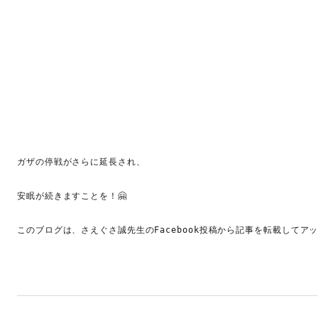
ガザの停戦がさらに延長され、

安眠が続きますことを！🤗

このブログは、さえぐさ誠先生のFacebook投稿から記事を転載してア