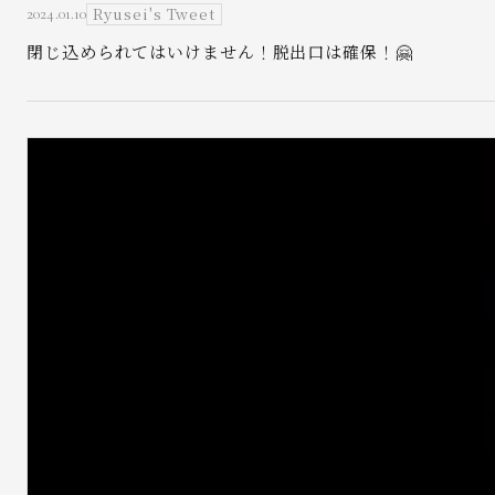
Ryusei's Tweet
2024.01.10
閉じ込められてはいけません！脱出口は確保！🤗