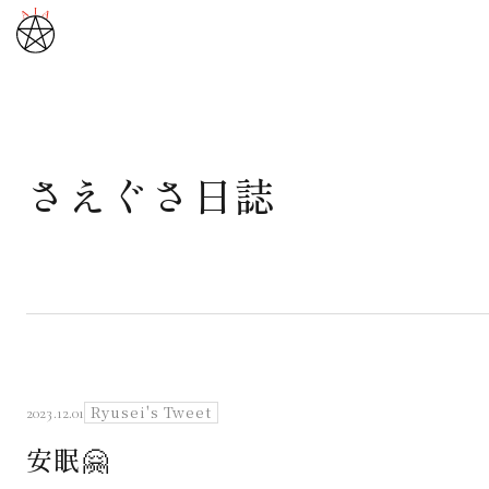
さえぐさ日誌
武道と医道
さえぐさ誠という漢
カタカムナ製品
さえぐさ日誌
Ryusei's Tweet
2023.12.01
安眠🤗
映像庫