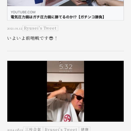
Ryusei's Tweet
2021.01.12
いよいよ前哨戦です😎！
三枝合氣
Ryusei's Tweet
健康
2024.08.11