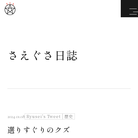
さえぐさ日誌
武道と医道
さえぐさ誠という漢
カタカムナ製品
さえぐさ日誌
Ryusei's Tweet
歴史
2024.01.08
選りすぐりのクズ
映像庫