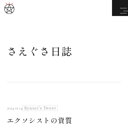
さえぐさ日誌
武道と医道
さえぐさ誠という漢
カタカムナ製品
さえぐさ日誌
Ryusei's Tweet
2024.01.14
エクソシストの資質
映像庫