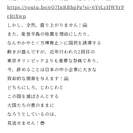
https://youtu.be/eO7fnRBhpFg?si=6YvLzHWYrP
rRtXwp
しかし、全然、盛り上がりません！🤗
また、能登半島の地震を理由にしたり、
なんやかやと＜万博廃止＞に国民を誘導する
動きが盛んですが、近年行われた2回目の
東京オリンピックよりも重要な祭典であり、
今、辞めることは日本の中小企業に大きな
致命的な損害を与えます！🤗
どちらにしろ、じわじわと
この国を滅ぼさんとする
大国たちの意のままに
なろうとしているのは、
見逃せません！😎