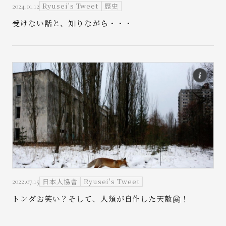
Ryusei's Tweet
歴史
2024.01.12
受けない話と、知りながら・・・
日本人協會
Ryusei's Tweet
2022.07.15
トンダお笑い？そして、人類が自作した天敵🤗！