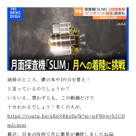
著書
Godo AIAとは
お知らせ
特定商取引法に基づく表記
結局のところ、儂の本やDVDを買え！
と言っているのでしょうか？
いえいえ、買わずとも、この動画だけで
十分わかるでしょう！多くの人が、
https://youtu.be/xK69BkxTaJk?si=nFWrwjS2CIl
mlcmm
最近、日本の技術で月に衛星が着陸しましたね🤗