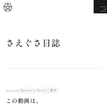
さえぐさ日誌
武道と医道
さえぐさ誠という漢
カタカムナ製品
さえぐさ日誌
Ryusei's Tweet
歴史
2024.02.07
この動画は、
映像庫