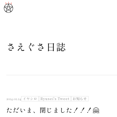
さえぐさ日誌
武道と医道
さえぐさ誠という漢
カタカムナ製品
さえぐさ日誌
イヤシロ
Ryusei's Tweet
お知らせ
2024.02.24
ただいま、閉じました！！！🤗
映像庫