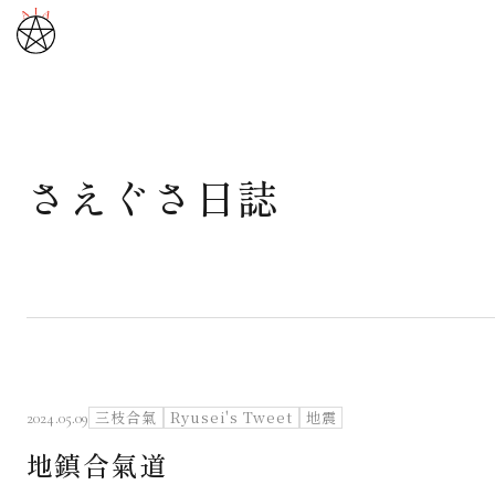
さえぐさ日誌
武道と医道
さえぐさ誠という漢
カタカムナ製品
さえぐさ日誌
三枝合氣
Ryusei's Tweet
地震
2024.05.09
地鎮合氣道
映像庫