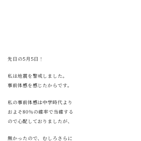
著書
Godo AIAとは
お知らせ
先日の5月5日！
特定商取引法に基づく表記
私は地震を警戒しました。
事前体感を感じたからです。
私の事前体感は中学時代より
およそ80％の確率で当確する
ので心配しておりましたが、
無かったので、むしろさらに