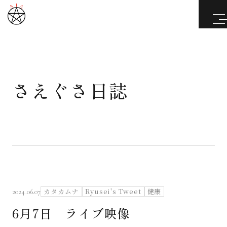
さえぐさ日誌
武道と医道
さえぐさ誠という漢
カタカムナ製品
さえぐさ日誌
カタカムナ
Ryusei's Tweet
健康
2024.06.07
6月7日 ライブ映像
映像庫