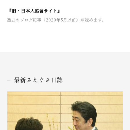
『
旧・日本人協會サイト
』
過去のブログ記事（2020年5月以前）が読めます。
最新さえぐさ日誌