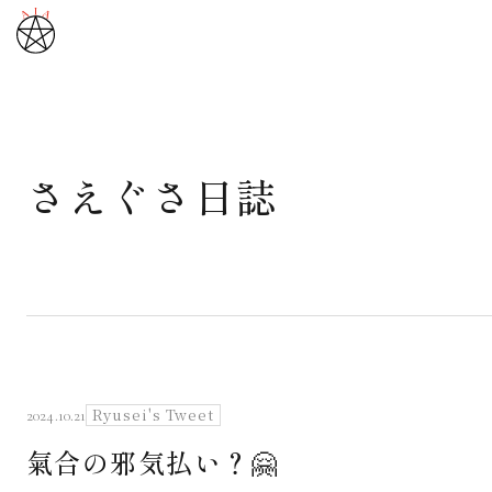
さえぐさ日誌
武道と医道
さえぐさ誠という漢
カタカムナ製品
さえぐさ日誌
Ryusei's Tweet
2024.10.21
氣合の邪気払い？🤗
映像庫