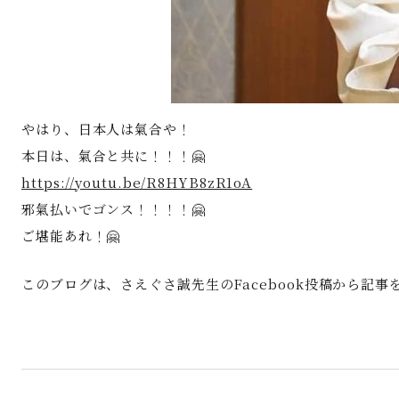
やはり、日本人は氣合や！
本日は、氣合と共に！！！🤗
https://youtu.be/R8HYB8zR1oA
邪氣払いでゴンス！！！！🤗
ご堪能あれ！🤗
このブログは、さえぐさ誠先生のFacebook投稿から記