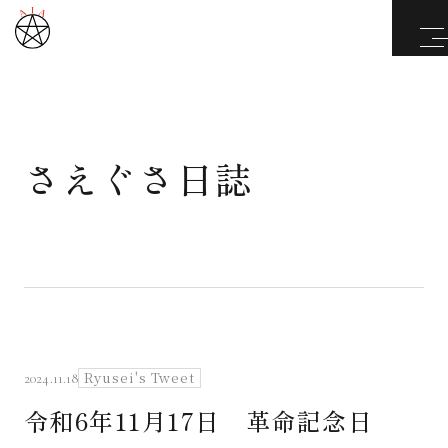
さえぐさ日誌
武道と医道
さえぐさ誠という漢
カタカムナ製品
さえぐさ日誌
Ryusei's Tweet
2024.11.18
令和6年11月17日 革命記念日
映像庫