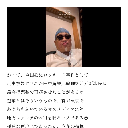
著書
Godo AIAとは
お知らせ
特定商取引法に基づく表記
かつて、全国紙にロッキード事件として
刑事被告にされた田中角栄元総理を地元新潟民は
最高得票数で再選させたことがあるが、
選挙とはそういうもので、首都東京で
あぐらをかいているマスメディアに対し、
地方はアンチの体制を取るモノである😎
孤独な再出発であったが、立花の積極