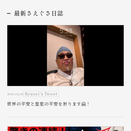
最新さえぐさ日誌
お問い合わせ
Ryusei's Tweet
2022.05.02
世界の平安と皇室の平安を祈ります🤗！