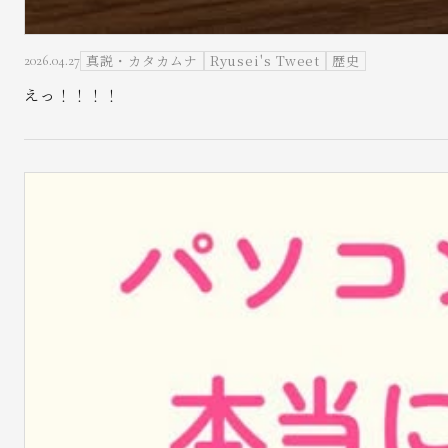
真説・カタカムナ
Ryusei's Tweet
歴史
2026.04.27
えっ！！！！