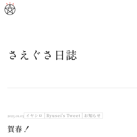
さえぐさ日誌
武道と医道
さえぐさ誠という漢
カタカムナ製品
さえぐさ日誌
イヤシロ
Ryusei's Tweet
お知らせ
2025.01.03
賀春！
映像庫