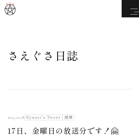
さえぐさ日誌
武道と医道
さえぐさ誠という漢
カタカムナ製品
さえぐさ日誌
Ryusei's Tweet
健康
2025.01.18
17日、金曜日の放送分です！🤗
映像庫