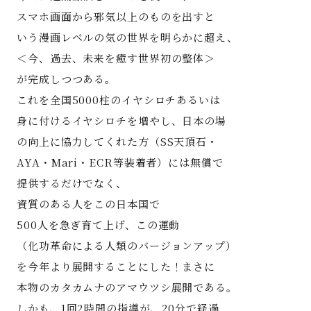
スマホ画面から邪気以上のものを出すと
いう漫画レベルの気の世界を明らかに超え、
＜今、過去、未来を癒す世界初の整体＞
が完成しつつある。
これを全国5000柱のイヤシロチあるいは
身に付けるイヤシロチを増やし、日本の場
の向上に協力してくれた方（SS天頂石・
AYA・Mari・ECR等装着者）には無償で
提供するだけでなく、
資質のある人をこの日本国で
500人を急ぎ育て上げ、この運動
（化功革命による人類のバージョンアップ）
を今年より展開することにした！まさに
本物のカタカムナのアマウツシ展開である。
しかも、1回2時間の指導が、20分で経過