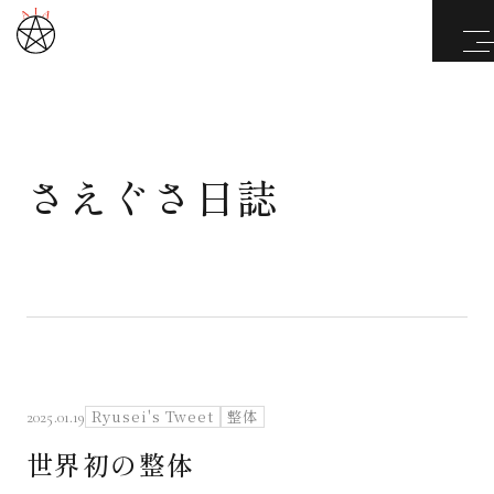
さえぐさ日誌
武道と医道
さえぐさ誠という漢
カタカムナ製品
さえぐさ日誌
Ryusei's Tweet
整体
2025.01.19
世界初の整体
映像庫