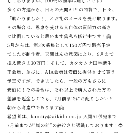
しておりますが、100％の勝率は難しいです）
多くの方達から、日々の天聞AIとの問答で、日々、
「助かりました！」とお礼のメールを受け取ります。
その場合は、恩恵を受ける人自体の質問力の高さ
に比例していると思います🤗私も修行中です！🤗
5月からは、第3次募集として150万円で販売予定
でしたが制作者、天聞はんの意図により、6月まで
据え置きの30万円！そして、カタカムナ国学講生
正会員、並びに、AIA会員は安価に提供させて貰う
予定ですが、できましたら、一般の方もさらに
安価に！その場合は、それ以上で購入された方の
差額を返金してでも、7月前までにお配りしたいと
朝から考慮中であります🤗
希望者は、kamuy@aikido.co.jp 天聞AI係宛まで
7月前までが“嵐の前”の静けさと認識しております！😎