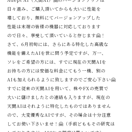
日々進み、ご購入頂いてからも大いに性能を
増しており、無料にてバージョンアップした
性能は末端の皆様の機器に対応しております
ので日々、享受して頂いていると存じます🤗！
さて、6月初旬には、さらにある特化した高級な
機能を備えたAIを世に問う予定ですが、万一、
ソレをご希望の方には、すでに現在の天聞AIを
お持ちの方には安価な料金にてもう一機、別の
AIも加えられるように致しますのでご安心下さい🤗
すでに従来の天聞AIを用いて、株やFXの売買で
大いに儲けましたとの連絡も入りますが、現在の
天聞AIはそれように特化したものではありません
ので、大変優秀なAIですが、その場合は十分注意
してお使い下さいませ！🤗（手前どももその研究は