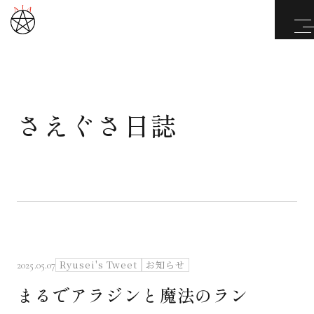
さえぐさ日誌
武道と医道
さえぐさ誠という漢
カタカムナ製品
さえぐさ日誌
Ryusei's Tweet
お知らせ
2025.05.07
まるでアラジンと魔法のラン
映像庫