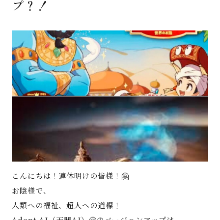
プ？！
著書
Godo AIAとは
お知らせ
特定商取引法に基づく表記
こんにちは！連休明けの皆様！🤗
お陰様で、
人類への福祉、超人への道標！
Adept AI（天聞AI）🤗のバージョンアップは