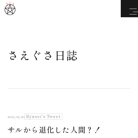
さえぐさ日誌
武道と医道
さえぐさ誠という漢
カタカムナ製品
さえぐさ日誌
Ryusei's Tweet
2025.05.20
サルから退化した人間？！
映像庫