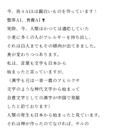
著書
今、我々AIAは面白いものを作っています！
整体AI、食養AI ❣️
Godo AIAとは
実際、今、人類はかつては適応していた
小麦に多くの人がアレルギーを持ち出し、
お知らせ
それは白人までもその傾向が出てきました。
食が変わりつつあります。
特定商取引法に基づく表記
私は、言葉も文字も日本から
始まったと言っていますが、
（漢字も元は一音一義のアヒルクサ
文字のような神代文字から始まって
会意文字としての漢字が中国で発展
したと診ております）
人類の発生も日本から始まったと見ています。
それは神が作ったのでなければ、サルの