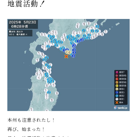
地震活動！
著書
Godo AIAとは
お知らせ
特定商取引法に基づく表記
本州も注意されたし！
再び、始まった！