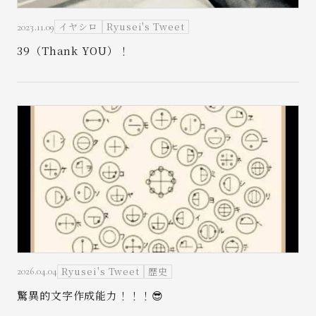
イヤシロ
Ryusei's Tweet
2023.11.09
39（Thank YOU）！
Ryusei's Tweet
歴史
2026.04.04
驚異的文字作成能力！！！😎