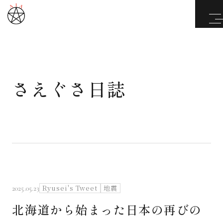
さえぐさ日誌
武道と医道
さえぐさ誠という漢
カタカムナ製品
さえぐさ日誌
Ryusei's Tweet
地震
2025.05.23
北海道から始まった日本の再びの
映像庫