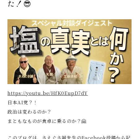
た！😎
著書
Godo AIAとは
お知らせ
特定商取引法に基づく表記
https://youtu.be/HfK0EupD7dY
日本AI党？！
政治は変わるのか？
まともなものが食卓に乗るのか？🤗
このブログは、さえぐさ誠先生のFacebook投稿から記