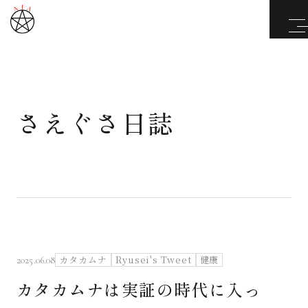
さえぐさ日誌
武道と医道
さえぐさ誠という漢
カタカムナ製品
さえぐさ日誌
カタカムナ
Ryusei's Tweet
健康
2025.06.08
カタカムナは実証の時代に入っ
映像庫