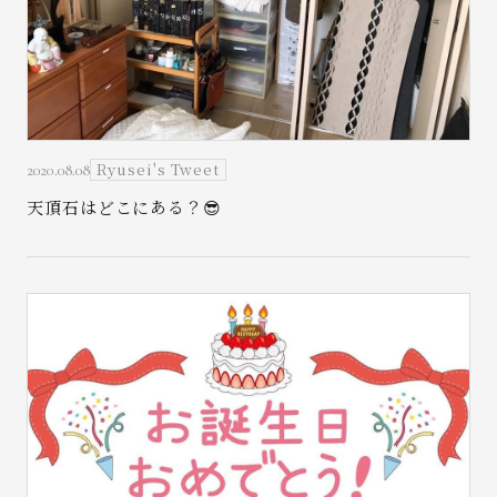
お問い合わせ
Ryusei's Tweet
2020.08.08
天頂石はどこにある？😎