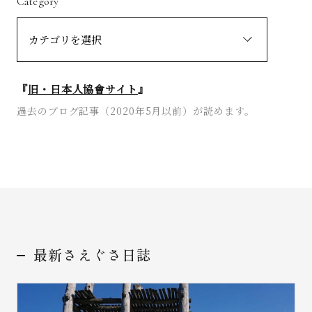
Category
『
旧・日本人協會サイト
』
過去のブログ記事（2020年5月以前）が読めます。
最新さえぐさ日誌