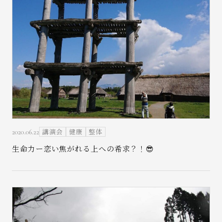
お問い合わせ
講演会
健康
整体
2020.06.22
生命力ー恋い焦がれる上への希求？！😎