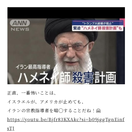
著書
Godo AIAとは
お知らせ
特定商取引法に基づく表記
正直、一番怖いことは、
イスラエルが、アメリカが止めても、
イランの宗教指導者を暗◯することだね！🤗
https://youtu.be/Bjfr83KXAkc?si=b09jggTgnEinf
sTJ