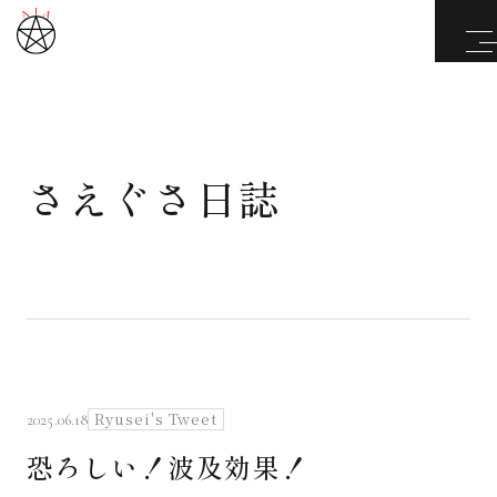
さえぐさ日誌
武道と医道
さえぐさ誠という漢
カタカムナ製品
さえぐさ日誌
Ryusei's Tweet
2025.06.18
恐ろしい！波及効果！
映像庫