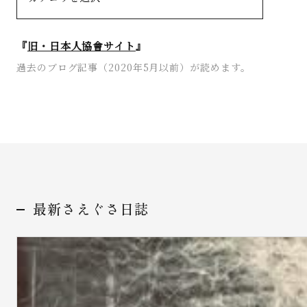
『
旧・日本人協會サイト
』
過去のブログ記事（2020年5月以前）が読めます。
最新さえぐさ日誌