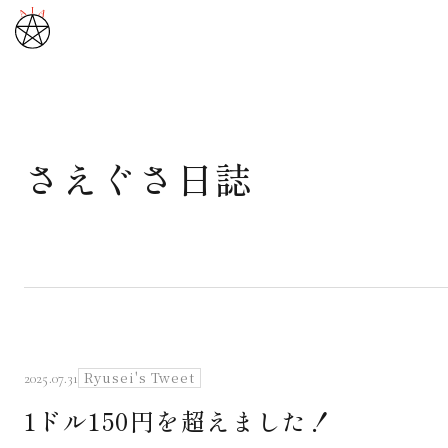
さえぐさ日誌
武道と医道
さえぐさ誠という漢
カタカムナ製品
さえぐさ日誌
Ryusei's Tweet
2025.07.31
1ドル150円を超えました！
映像庫