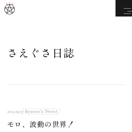
さえぐさ日誌
武道と医道
さえぐさ誠という漢
カタカムナ製品
さえぐさ日誌
Ryusei's Tweet
2025.09.07
モロ、波動の世界！
映像庫