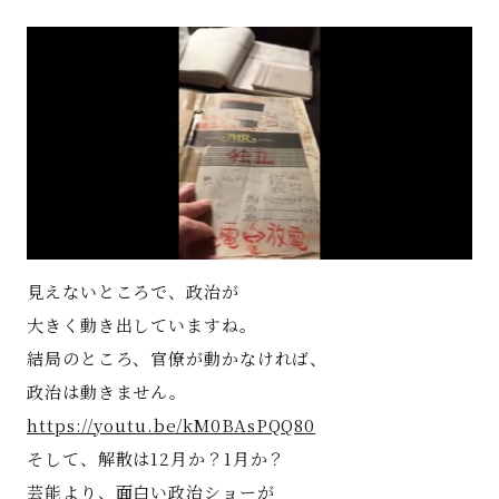
著書
Godo AIAとは
お知らせ
特定商取引法に基づく表記
見えないところで、政治が
大きく動き出していますね。
結局のところ、官僚が動かなければ、
政治は動きません。
https://youtu.be/kM0BAsPQQ80
そして、解散は12月か？1月か？
芸能より、面白い政治ショーが