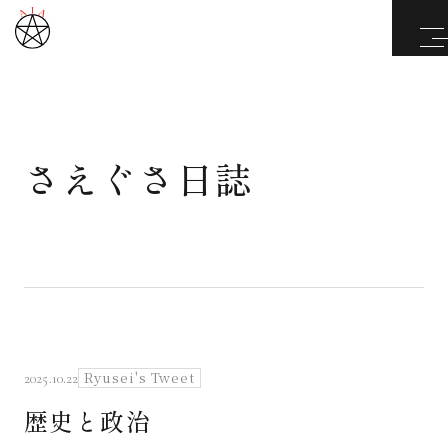
さえぐさ日誌
武道と医道
さえぐさ誠という漢
カタカムナ製品
さえぐさ日誌
Ryusei's Tweet
2025.10.22
歴史と政治
映像庫