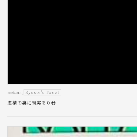
Ryusei's Tweet
2026.01.13
虚構の裏に現実あり😎