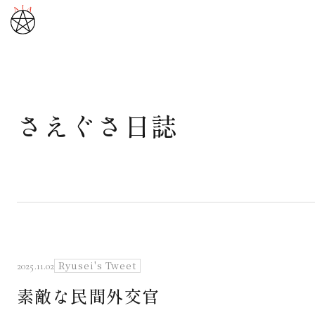
さえぐさ日誌
武道と医道
さえぐさ誠という漢
カタカムナ製品
さえぐさ日誌
Ryusei's Tweet
2025.11.02
素敵な民間外交官
映像庫