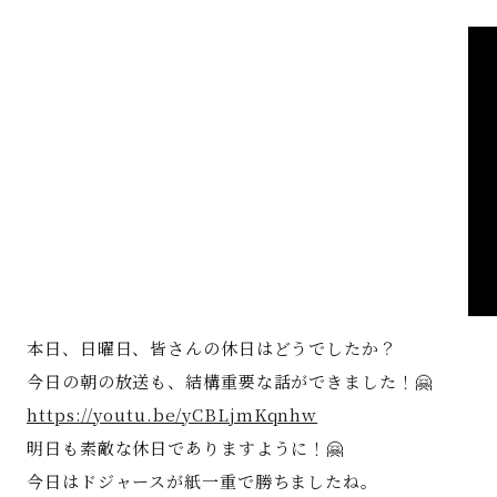
著書
Godo AIAとは
お知らせ
特定商取引法に基づく表記
本日、日曜日、皆さんの休日はどうでしたか？
今日の朝の放送も、結構重要な話ができました！🤗
https://youtu.be/yCBLjmKqnhw
明日も素敵な休日でありますように！🤗
今日はドジャースが紙一重で勝ちましたね。