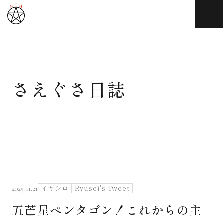
さえぐさ日誌
武道と医道
さえぐさ誠という漢
カタカムナ製品
さえぐさ日誌
イヤシロ
Ryusei's Tweet
2025.11.21
五芒星ペンタゴン！これからの主
映像庫