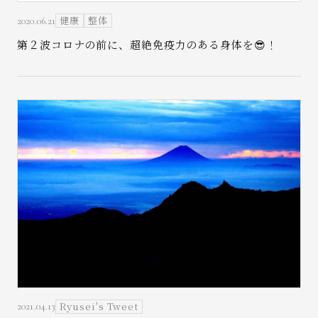
健康
整体
2020.06.21
第２波コロナの前に、超絶免疫力のある身体を😎！
Ryusei's Tweet
2021.04.13