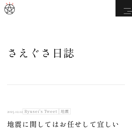
さえぐさ日誌
武道と医道
さえぐさ誠という漢
カタカムナ製品
さえぐさ日誌
Ryusei's Tweet
地震
2025.12.12
地震に関してはお任せして宜しい
映像庫