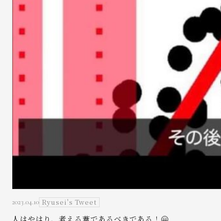
Ryusei's Tweet
2023.04.10
人はやはり、考える葦であるべきである！🤗