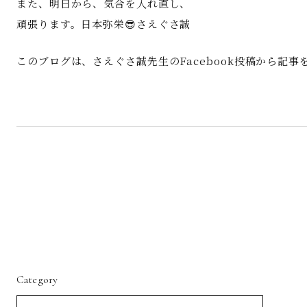
また、明日から、気合を入れ直し、
頑張ります。日本弥栄😎さえぐさ誠
このブログは、さえぐさ誠先生のFacebook投稿から記
Category