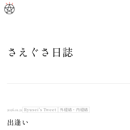
さえぐさ日誌
武道と医道
さえぐさ誠という漢
カタカムナ製品
さえぐさ日誌
Ryusei's Tweet
外経絡・内経絡
2026.01.21
出逢い
映像庫