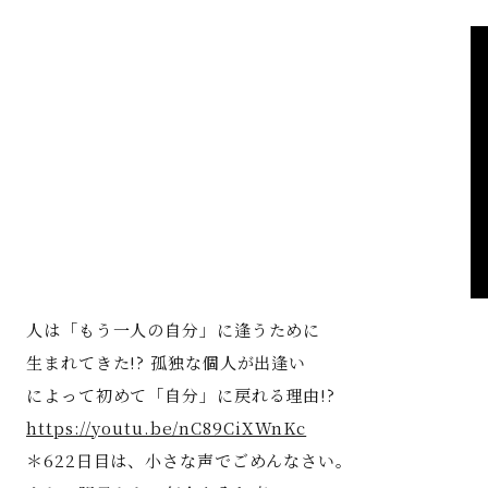
著書
Godo AIAとは
お知らせ
特定商取引法に基づく表記
人は「もう一人の自分」に逢うために
生まれてきた!? 孤独な個人が出逢い
によって初めて「自分」に戻れる理由!?
https://youtu.be/nC89CiXWnKc
＊622日目は、小さな声でごめんなさい。