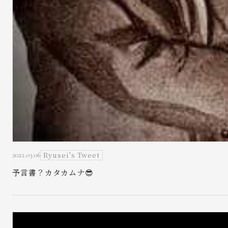
Ryusei's Tweet
2022.03.06
予言書？カタカムナ😎