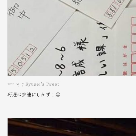
Ryusei's Tweet
2022.05.17
巧遅は拙速にしかず！🤗