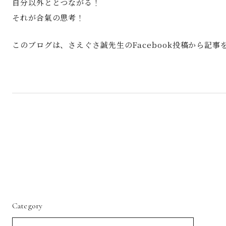
自分以外ととつながる！
それが合氣の思考！
このブログは、さえぐさ誠先生のFacebook投稿から記
Category