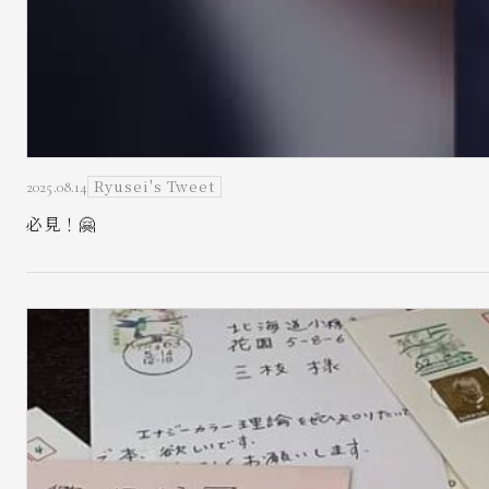
Ryusei's Tweet
2025.08.14
必見！🤗