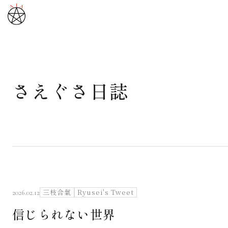
さえぐさ日誌
武道と医道
さえぐさ誠という漢
カタカムナ製品
さえぐさ日誌
三枝合氣
Ryusei's Tweet
2026.02.12
信じられない世界
映像庫