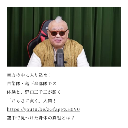
著書
Godo AIAとは
お知らせ
特定商取引法に基づく表記
重力の中に入り込め！
自衛隊・落下傘部隊での
体験と、野口三千三が説く
「おもさに貞く」人間！
https://youtu.be/zGfagPZH0V0
空中で見つけた身体の真理とは？