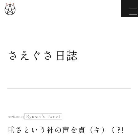
さえぐさ日誌
武道と医道
さえぐさ誠という漢
カタカムナ製品
さえぐさ日誌
Ryusei's Tweet
2026.02.27
重さという神の声を貞（キ）く?!
映像庫