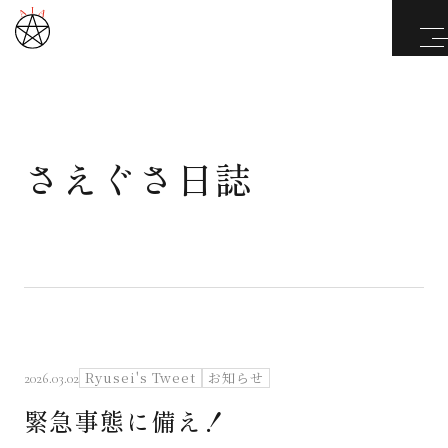
さえぐさ日誌
武道と医道
さえぐさ誠という漢
カタカムナ製品
さえぐさ日誌
Ryusei's Tweet
お知らせ
2026.03.02
緊急事態に備え！
映像庫