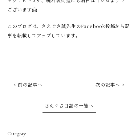
ヤクサヒトミチ、純粋裏街道にも朝日は当たるようで
ございます🤗
このブログは、さえぐさ誠先生のFacebook投稿から記
事を転載してアップしています。
お問い合わせ
< 前の記事へ
次の記事へ >
さえぐさ日誌の一覧へ
Category