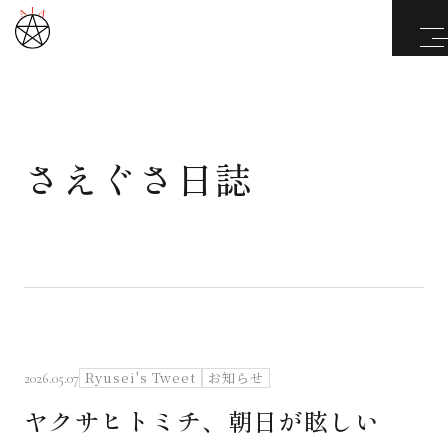
さえぐさ日誌
武道と医道
さえぐさ誠という漢
カタカムナ製品
さえぐさ日誌
Ryusei's Tweet
お知らせ
2026.05.07
ヤクサヒトミチ、朝日が眩しい
映像庫